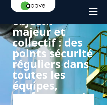
La sécurité un
LSTI
LE
NOS
LA SANTÉ AU TRAVAIL
GROUPE
ENGAGEMENTS
: PRÉVENIR ET
RSE
ACCOMPAGNER
objectif
majeur et
collectif : des
points sécurité
réguliers dans
toutes les
équipes,
renforcement
des remontées