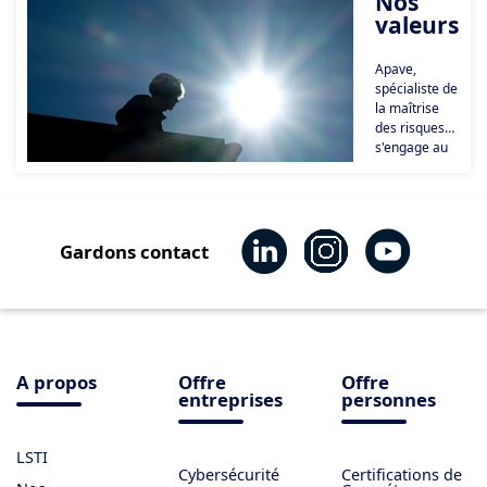
Nos
leur maîtrise des
valeurs
risques.
Apave,
spécialiste de
la maîtrise
des risques
s'engage au
quotidien sur
l'éthique et la
qualité.
Gardons contact
A propos
Offre
Offre
entreprises
personnes
LSTI
Cybersécurité
Certifications de