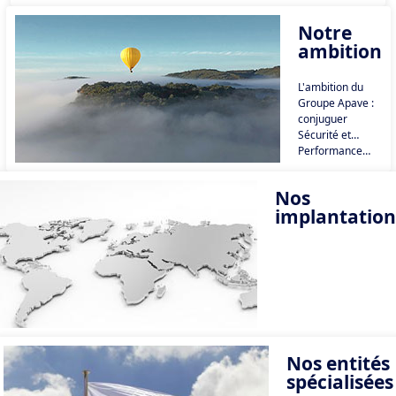
confiance pour
un monde plus
sûr, durable et
Notre
porteur de
progrès
ambition
partagé. »
L'ambition du
Notre raison
Groupe Apave :
d'être est la
Raison d'Agir
conjuguer
de nos 14 000
Sécurité et
collaborateurs.
Performance…
au quotidien et à
toutes les étapes
Nos
de votre projet.
implantation
Nos entités
spécialisées