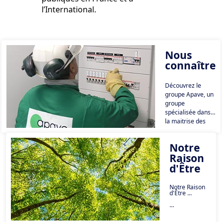
l’International.
Nous
connaître
Découvrez le
groupe Apave, un
groupe
spécialisée dans
la maitrise des
risques depuis
150 ans.
Notre
Raison
d'Être
Notre Raison
d'Être ...
« Agir en
acteur de