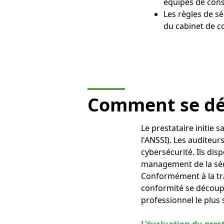
équipes de cons
Les règles de sé
du cabinet de co
Comment se dér
Le prestataire initie 
l'ANSSI). Les auditeur
cybersécurité. Ils dis
management de la sécu
Conformément à la tram
conformité se découpe
professionnel le plus s
L'évaluation du pres