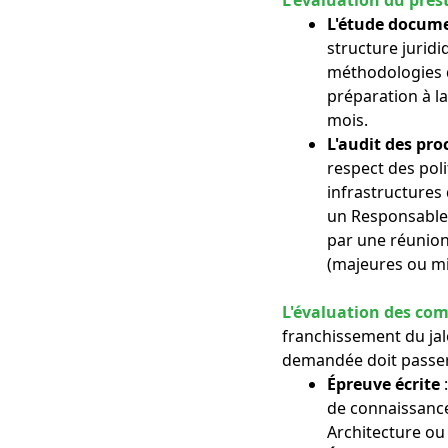
L'étude docume
structure juridi
méthodologies d
préparation à la
mois.
L'audit des proc
respect des poli
infrastructures
un Responsable d
par une réunion
(majeures ou mi
L'évaluation des co
franchissement du jal
demandée doit passer
Épreuve écrite
de connaissances
Architecture ou 