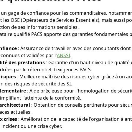
st un gage de confiance pour les commanditaires, notammen
t les OSE (Opérateurs de Services Essentiels), mais aussi p
ction de ses informations sensibles.
tataire qualifié PACS apporte des garanties fondamentales p
onfiance
: Assurance de travailler avec des consultants don
econnues et validées par l'
ANSSI
.
lité des prestations
: Garantie d'un haut niveau de qualité d
rées par le référentiel d'exigences PACS.
risques
: Meilleure maîtrise des risques cyber grâce à un
n des risques de sécurité des SI.
glementaire
: Aide précieuse pour l'homologation de sécur
implifiant l'atteinte de la conformité.
architectural
: Obtention de conseils pertinents pour sécur
aces actuelles.
x crises
: Amélioration de la capacité de l'organisation à ant
incident ou une crise cyber.