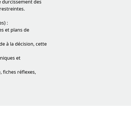
le durcissement des
estreintes.
s) :
es et plans de
e à la décision, cette
hniques et
 fiches réflexes,