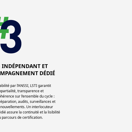
S INDÉPENDANT ET
MPAGNEMENT DÉDIÉ
bilité par l’ANSSI, LSTI garantit
mpartialité, transparence et
ohérence sur l’ensemble du cycle :
réparation, audits, surveillances et
enouvellements. Un interlocuteur
dié assure la continuité et la lisibilité
u parcours de certification.