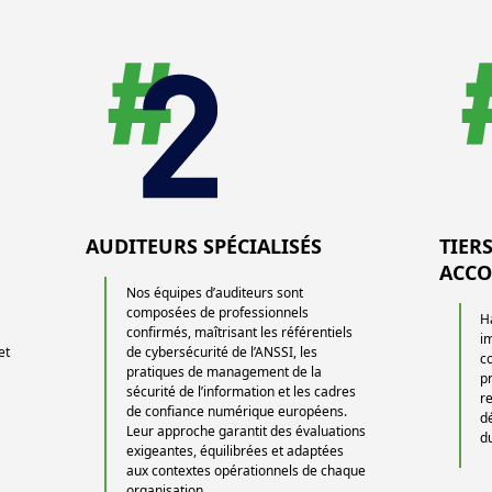
AUDITEURS SPÉCIALISÉS
TIER
ACCO
Nos équipes d’auditeurs sont
composées de professionnels
Ha
e
confirmés, maîtrisant les référentiels
i
et
de cybersécurité de l’ANSSI, les
c
pratiques de management de la
p
sécurité de l’information et les cadres
r
de confiance numérique européens.
dé
Leur approche garantit des évaluations
d
exigeantes, équilibrées et adaptées
aux contextes opérationnels de chaque
organisation.