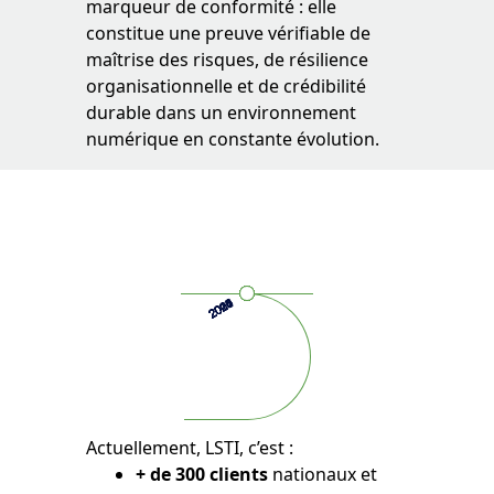
marqueur de conformité : elle
constitue une preuve vérifiable de
maîtrise des risques, de résilience
organisationnelle et de crédibilité
durable dans un environnement
numérique en constante évolution.
2004
2006
2007
2010
2014
2016
2020
2021
2024
2025
Actuellement, LSTI, c’est :
+ de 300 clients
nationaux et