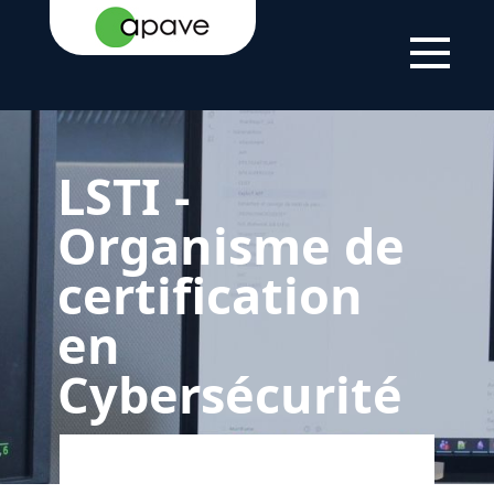
LSTI
A PROPOS
LSTI
LSTI -
Organisme de
certification
en
Cybersécurité