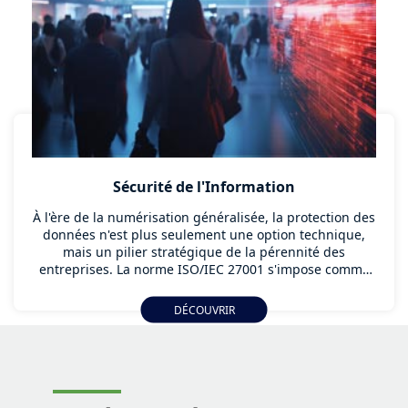
Sécurité de l'Information
À l'ère de la numérisation généralisée, la protection des
données n'est plus seulement une option technique,
mais un pilier stratégique de la pérennité des
entreprises. La norme ISO/IEC 27001 s'impose comme
la référence internationale pour la mise en place d'un
Système de Management de la Sécurité de
DÉCOUVRIR
l'Information (SMSI) performant.
En tant qu’organisme certificateur indépendant, LSTI
vous accompagne dans cette démarche d'excellence.
Notre mission est de valider la maturité de vos
processus de sécurité à travers un audit rigoureux,