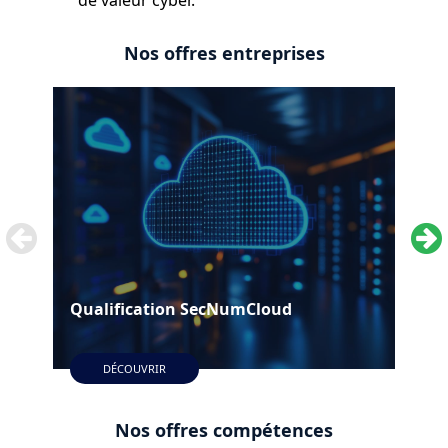
de valeur cyber.
Nos offres entreprises
Qualification SecNumCloud
Qua
DÉCOUVRIR
Nos offres compétences