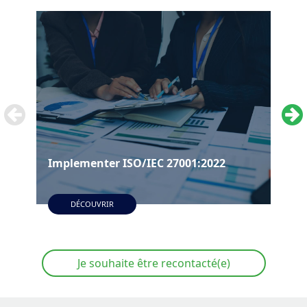
Implementer ISO/IEC 27001:2022
Imp
DÉCOUVRIR
Je souhaite être recontacté(e)