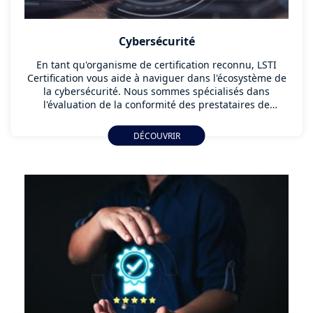
Cybersécurité
En tant qu'organisme de certification reconnu, LSTI
Certification vous aide à naviguer dans l'écosystème de
la cybersécurité. Nous sommes spécialisés dans
l'évaluation de la conformité des prestataires de
services cyber selon les référentiels exigeants de
l'ANSSI (Agence nationale de la sécurité des systèmes
DÉCOUVRIR
d'information).
Découvrez nos services d'évaluation pour les
qualifications de confiance : PASSI, PDIS, PACS, PRIS et
PVID. Ces labels, gages d'excellence, attestent d'un haut
niveau d'expertise et de rigueur pour vos projets de
sécurité les plus critiques.
Faites le choix de la fiabilité et de l'expertise qualifiée
par l'ANSSI.