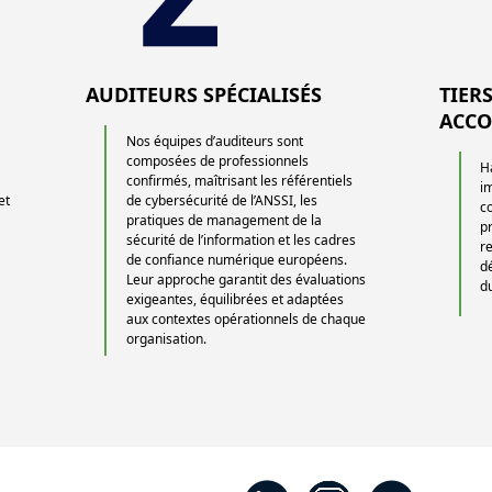
AUDITEURS SPÉCIALISÉS
TIER
ACCO
Nos équipes d’auditeurs sont
composées de professionnels
Ha
e
confirmés, maîtrisant les référentiels
i
et
de cybersécurité de l’ANSSI, les
c
pratiques de management de la
p
sécurité de l’information et les cadres
r
de confiance numérique européens.
dé
Leur approche garantit des évaluations
d
exigeantes, équilibrées et adaptées
aux contextes opérationnels de chaque
organisation.