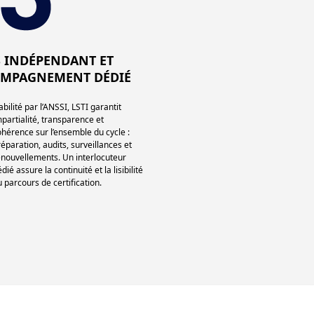
S INDÉPENDANT ET
MPAGNEMENT DÉDIÉ
bilité par l’ANSSI, LSTI garantit
mpartialité, transparence et
ohérence sur l’ensemble du cycle :
réparation, audits, surveillances et
enouvellements. Un interlocuteur
dié assure la continuité et la lisibilité
u parcours de certification.